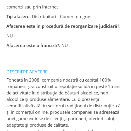
comenzi sau prin Internet
Tip afacere:
Distribuitori - Comert en-gros
Afacerea este în procedură de reorganizare judiciară?:
NU
Afacerea este o franciză?:
NU
DESCRIERE AFACERE
Fondată în 2008, compania noastră cu capital 100%
românesc și-a construit o reputație solidă în peste 15 ani
de activitate în distribuția de băuturi alcoolice, non-
alcoolice și produse alimentare. Cu o prezență
semnificativă atât în sectorul tradițional de distribuție, cât
și în comerțul online, produsele companiei se adresează
unei game extinse de clienți și parteneri, oferind soluții
adaptate și produse de calitate.