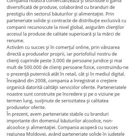
Compania noastră comercializează și distribuie o gamă
diversificată de produse, colaborând cu branduri de
prestigiu din sectorul băuturilor și alimentației. Prin
parteneriate solide și contracte de distribuție exclusivă cu
companii recunoscute la nivel global, asigurăm clienților
accesul la produse de calitate superioară și la mărci de
renume.
Activăm cu succes și în comerțul online, prin vânzarea
directă a produselor proprii, iar portofoliul nostru de
clienți cuprinde peste 3.000 de persoane juridice și mai
mult de 500.000 de clienți persoane fizice, construindu-ne
o prezență puternică atât în retail, cât și în mediul digital.
Începând din 2008, compania a înregistrat o creștere
organică datorită calității serviciilor oferite. Parteneriatele
noastre sunt construite pe încredere și pe o viziune pe
termen lung, susținute de seriozitatea și calitatea
produselor oferite.
În prezent, avem parteneriate stabile cu branduri
importante din domeniul băuturilor alcoolice, non-
alcoolice și alimentației. Compania acoperă cu succes
regiunea Moldovei, având parteneriate solide în județele