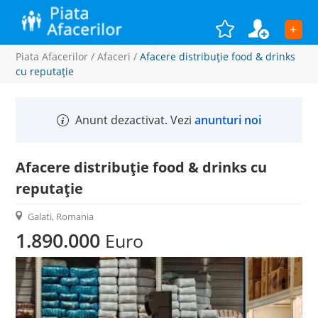
+
Piata Afacerilor
/
Afaceri
/
Afacere distribuție food & drinks
cu reputație
Anunt dezactivat. Vezi
anunturi noi
Afacere distribuție food & drinks cu
reputație
Galati, Romania
1.890.000
Euro