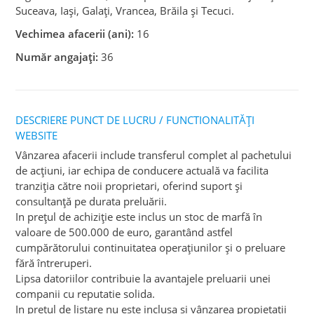
Suceava, Iași, Galați, Vrancea, Brăila și Tecuci.
Vechimea afacerii (ani):
16
Număr angajați:
36
DESCRIERE PUNCT DE LUCRU / FUNCTIONALITĂȚI
WEBSITE
Vânzarea afacerii include transferul complet al pachetului
de acțiuni, iar echipa de conducere actuală va facilita
tranziția către noii proprietari, oferind suport și
consultanță pe durata preluării.
In prețul de achiziție este inclus un stoc de marfă în
valoare de 500.000 de euro, garantând astfel
cumpărătorului continuitatea operațiunilor și o preluare
fără întreruperi.
Lipsa datoriilor contribuie la avantajele preluarii unei
companii cu reputatie solida.
In pretul de listare nu este inclusa si vânzarea propietatii