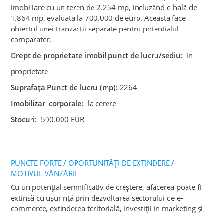
imobiliare cu un teren de 2.264 mp, incluzând o hală de
1.864 mp, evaluată la 700.000 de euro. Aceasta face
obiectul unei tranzactii separate pentru potentialul
comparator.
Drept de proprietate imobil punct de lucru/sediu:
in
proprietate
Suprafața Punct de lucru (mp):
2264
Imobilizari corporale:
la cerere
Stocuri:
500.000 EUR
PUNCTE FORTE / OPORTUNITĂȚI DE EXTINDERE /
MOTIVUL VÂNZĂRII
Cu un potențial semnificativ de creștere, afacerea poate fi
extinsă cu ușurință prin dezvoltarea sectorului de e-
commerce, extinderea teritorială, investiții în marketing și