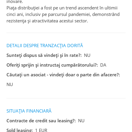
inovare.
Piața distribuției a fost pe un trend ascendent în ultimii
cinci ani, inclusiv pe parcursul pandemiei, demonstrând
rezistența și atractivitatea acestui sector.
DETALII DESPRE TRANZACȚIA DORITĂ
Sunteți dispus să vindeți și în rate?:
NU
Oferiți sprijin și instructaj cumpărătorului?:
DA
Căutați un asociat - vindeți doar o parte din afacere?:
NU
SITUAȚIA FINANCIARĂ
Contracte de credit sau leasing?:
NU
Sold leasing:
1 EUR