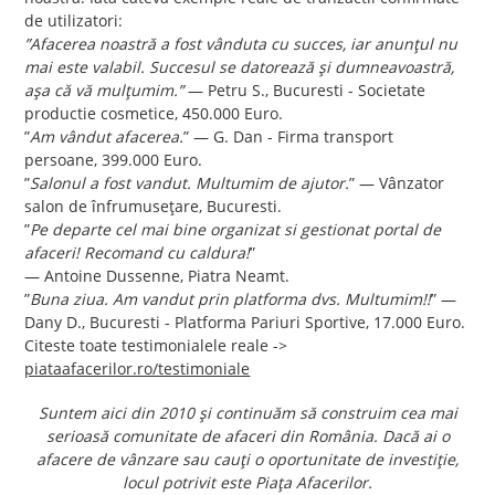
de utilizatori:
”Afacerea noastră a fost vânduta cu succes, iar anunțul nu
mai este valabil. Succesul se datorează și dumneavoastră,
așa că vă mulțumim.”
— Petru S., Bucuresti - Societate
productie cosmetice, 450.000 Euro.
”
Am vândut afacerea.
”
— G. Dan - Firma transport
persoane, 399.000 Euro.
”
Salonul a fost vandut. Multumim de ajutor.
”
— Vânzator
salon de înfrumusețare, Bucuresti.
”
Pe departe cel mai bine organizat si gestionat portal de
afaceri! Recomand cu caldura!
”
— Antoine Dussenne, Piatra Neamt.
”
Buna ziua. Am vandut prin platforma dvs. Multumim!!
”
—
Dany D., Bucuresti - Platforma Pariuri Sportive, 17.000 Euro.
Citeste toate testimonialele reale ->
piataafacerilor.ro/testimoniale
Suntem aici din 2010 și continuăm să construim cea mai
serioasă comunitate de afaceri din România. Dacă ai o
afacere de vânzare sau cauți o oportunitate de investiție,
locul potrivit este Piața Afacerilor.