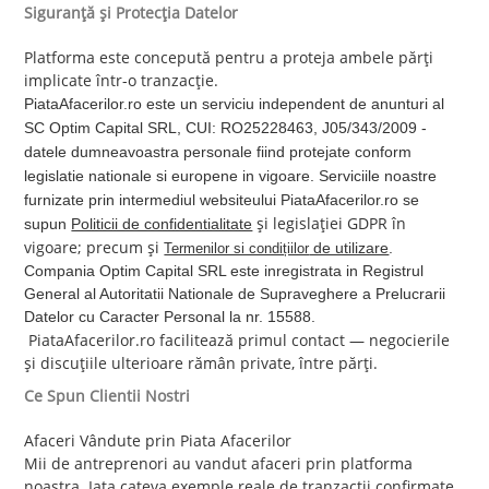
Siguranță și Protecția Datelor
Platforma este concepută pentru a proteja ambele părți
implicate într-o tranzacție.
PiataAfacerilor.ro este un serviciu independent de anunturi al
SC Optim Capital SRL, CUI: RO25228463, J05/343/2009 -
datele dumneavoastra personale fiind protejate conform
legislatie nationale si europene in vigoare. Serviciile noastre
furnizate prin intermediul websiteului PiataAfacerilor.ro se
și legislației GDPR în
supun
Politicii de confidentialitate
vigoare; precum și
de utilizare
.
Termenilor si condițiilor
Compania Optim Capital SRL este inregistrata in Registrul
General al Autoritatii Nationale de Supraveghere a Prelucrarii
Datelor cu Caracter Personal la nr. 15588.
PiataAfacerilor.ro facilitează primul contact — negocierile
și discuțiile ulterioare rămân private, între părți.
Ce Spun Clientii Nostri
Afaceri Vândute prin Piata Afacerilor
Mii de antreprenori au vandut afaceri prin platforma
noastra. Iata cateva exemple reale de tranzactii confirmate