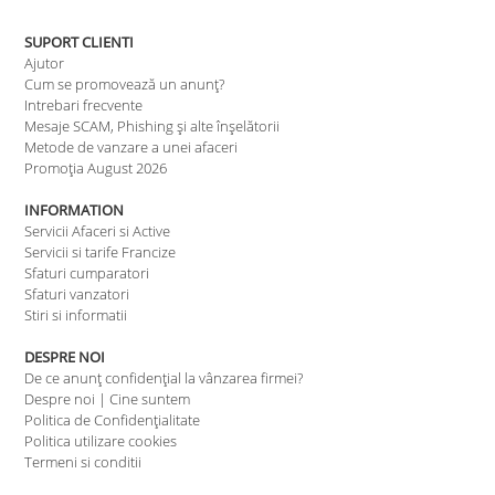
SUPORT CLIENTI
Ajutor
Cum se promovează un anunț?
Intrebari frecvente
Mesaje SCAM, Phishing și alte înșelătorii
Metode de vanzare a unei afaceri
Promoția August 2026
INFORMATION
Servicii Afaceri si Active
Servicii si tarife Francize
Sfaturi cumparatori
Sfaturi vanzatori
Stiri si informatii
DESPRE NOI
De ce anunț confidențial la vânzarea firmei?
Despre noi | Cine suntem
Politica de Confidențialitate
Politica utilizare cookies
Termeni si conditii