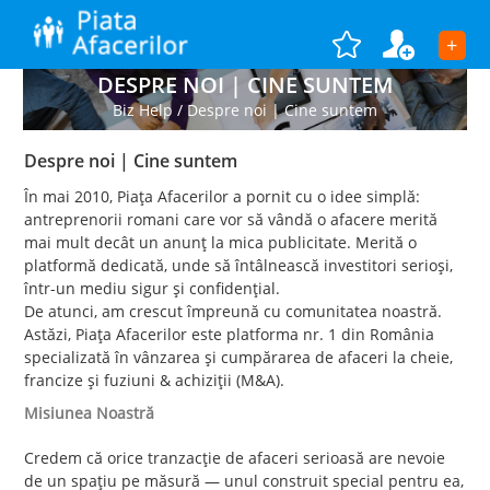
+
DESPRE NOI | CINE SUNTEM
Biz Help
/
Despre noi | Cine suntem
Despre noi | Cine suntem
În mai 2010, Piața Afacerilor a pornit cu o idee simplă:
antreprenorii romani care vor să vândă o afacere merită
mai mult decât un anunț la mica publicitate. Merită o
platformă dedicată, unde să întâlnească investitori serioși,
într-un mediu sigur și confidențial.
De atunci, am crescut împreună cu comunitatea noastră.
Astăzi, Piața Afacerilor este platforma nr. 1 din România
specializată în vânzarea și cumpărarea de afaceri la cheie,
francize și fuziuni & achiziții (M&A).
Misiunea Noastră
Credem că orice tranzacție de afaceri serioasă are nevoie
de un spațiu pe măsură — unul construit special pentru ea,