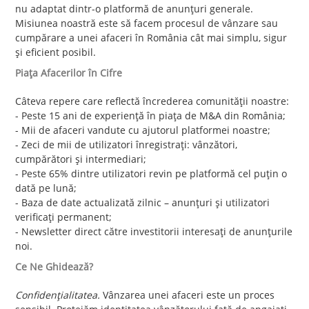
nu adaptat dintr-o platformă de anunțuri generale.
Misiunea noastră este să facem procesul de vânzare sau
cumpărare a unei afaceri în România cât mai simplu, sigur
și eficient posibil.
Piața Afacerilor în Cifre
Câteva repere care reflectă încrederea comunității noastre:
- Peste 15 ani de experiență în piața de M&A din România;
- Mii de afaceri vandute cu ajutorul platformei noastre;
- Zeci de mii de utilizatori înregistrați: vânzători,
cumpărători și intermediari;
- Peste 65% dintre utilizatori revin pe platformă cel puțin o
dată pe lună;
- Baza de date actualizată zilnic – anunțuri și utilizatori
verificați permanent;
- Newsletter direct către investitorii interesați de anunțurile
noi.
Ce Ne Ghidează?
Confidențialitatea.
Vânzarea unei afaceri este un proces