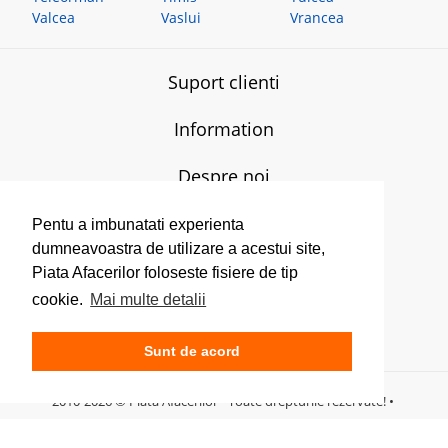
Valcea
Vaslui
Vrancea
Suport clienti
Information
Despre noi
Piata Afacerilor
Pentu a imbunatati experienta
dumneavoastra de utilizare a acestui site,
T:
0770-607.579
Piata Afacerilor foloseste fisiere de tip
L-V:
08.00-17.00
E:
admin[@]piataafacerilor.ro
cookie.
Mai multe detalii
Contact
Sunt de acord
2010-2026 © Piata Afacerilor - Toate drepturile rezervate! •