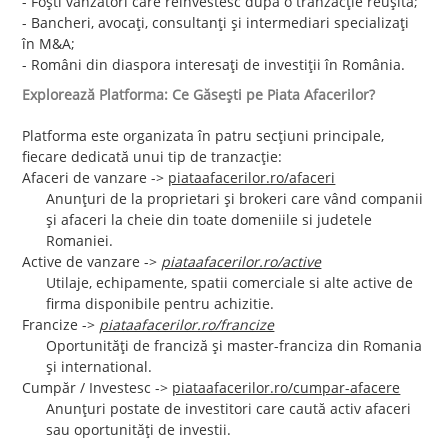
- Foști vânzători care reinvestesc după o tranzacție reușită;
- Bancheri, avocați, consultanți și intermediari specializați
în M&A;
- Români din diaspora interesați de investiții în România.
Explorează Platforma: Ce Găsești pe Piata Afacerilor?
Platforma este organizata în patru secțiuni principale,
fiecare dedicată unui tip de tranzacție:
Afaceri de vanzare ->
piataafacerilor.ro/afaceri
Anunțuri de la proprietari și brokeri care vând companii
și afaceri la cheie din toate domeniile si judetele
Romaniei.
Active de vanzare ->
piataafacerilor.ro/active
Utilaje, echipamente, spatii comerciale si alte active de
firma disponibile pentru achizitie.
Francize ->
piataafacerilor.ro/francize
Oportunități de franciză și master-franciza din Romania
și international.
Cumpăr / Investesc ->
piataafacerilor.ro/cumpar-afacere
Anunțuri postate de investitori care caută activ afaceri
sau oportunități de investii.