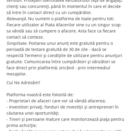
sensibil. Protejăm identitatea vânzătorului față de angajați,
clienți sau concurenți, până în momentul în care el decide
să intre în contact direct cu un cumpărător.
Relevanță
. Nu suntem o platforma de toate pentru toti.
Fiecare utilizator al Piata Afacerilor vine cu un singur scop:
sa vândă sau să cumpere o afacere. Asta face ca fiecare
contact să conteze.
Simplitate
. Postarea unui anunț este gratuită pentru o
perioadă de testare gratuită de 30 de zile - dacă se
respectă
Termenii și condițiile de utilizare
pentru anunțuri
gratuite. Comunicarea între cumpărători și vânzători se
face direct prin platformă, oricând - prin intermediul
mesajelor.
Cui Ne Adresăm?
Platforma noastră este folosită de:
- Proprietari de afaceri care vor să vândă afacerea;
- Investitori privați, fonduri de investiții și antreprenori în
căutarea unei oportunități;
- Tineri și persoane mature care monitorizează piața pentru
prima achiziție;