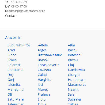
T:
0770-607.579
L-V:
08.00-17.00
E:
admin[@]piataafacerilor.ro
Contact
Afaceri in
Bucuresti-Ilfov
-Altele
Alba
Arad
Arges
Bacau
Bihor
Bistrita-Nasaud
Botosani
Braila
Brasov
Buzau
Calarasi
Caras-Severin
Cluj
Constanta
Covasna
Dambovita
Dolj
Galati
Giurgiu
Gorj
Harghita
Hunedoara
Ialomita
Iasi
Maramures
Mehedinti
Mures
Neamt
Olt
Prahova
Salaj
Satu Mare
Sibiu
Suceava
Teleorman
Timis
Tulcea