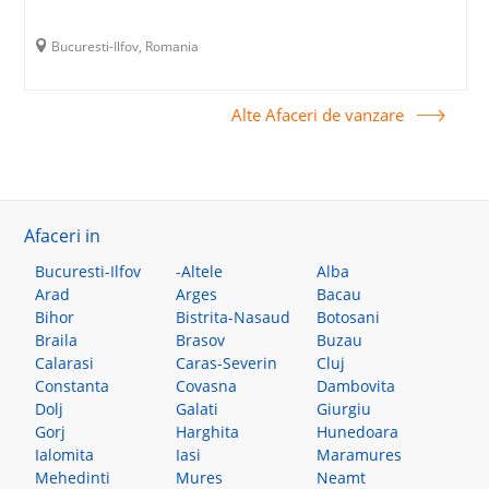
Bucuresti-Ilfov, Romania
Alte Afaceri de vanzare
Afaceri in
Bucuresti-Ilfov
-Altele
Alba
Arad
Arges
Bacau
Bihor
Bistrita-Nasaud
Botosani
Braila
Brasov
Buzau
Calarasi
Caras-Severin
Cluj
Constanta
Covasna
Dambovita
Dolj
Galati
Giurgiu
Gorj
Harghita
Hunedoara
Ialomita
Iasi
Maramures
Mehedinti
Mures
Neamt