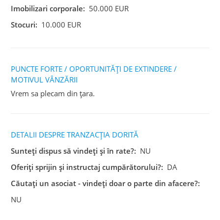
Imobilizari corporale:
50.000 EUR
Stocuri:
10.000 EUR
PUNCTE FORTE / OPORTUNITĂȚI DE EXTINDERE /
MOTIVUL VÂNZĂRII
Vrem sa plecam din țara.
DETALII DESPRE TRANZACȚIA DORITĂ
Sunteți dispus să vindeți și în rate?:
NU
Oferiți sprijin și instructaj cumpărătorului?:
DA
Căutați un asociat - vindeți doar o parte din afacere?:
NU