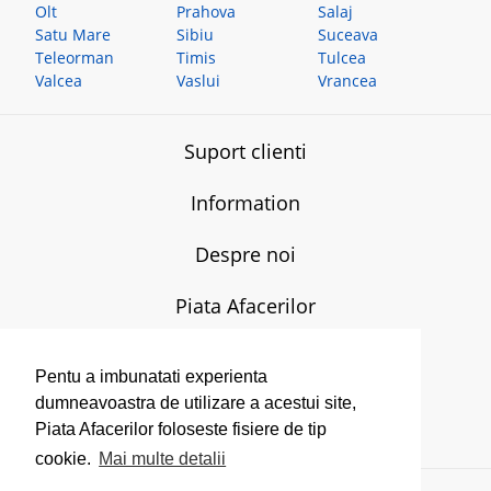
Olt
Prahova
Salaj
Satu Mare
Sibiu
Suceava
Teleorman
Timis
Tulcea
Valcea
Vaslui
Vrancea
Suport clienti
Information
Despre noi
Piata Afacerilor
T:
0770-607.579
L-V:
08.00-17.00
Pentu a imbunatati experienta
E:
admin[@]piataafacerilor.ro
dumneavoastra de utilizare a acestui site,
Contact
Piata Afacerilor foloseste fisiere de tip
cookie.
Mai multe detalii