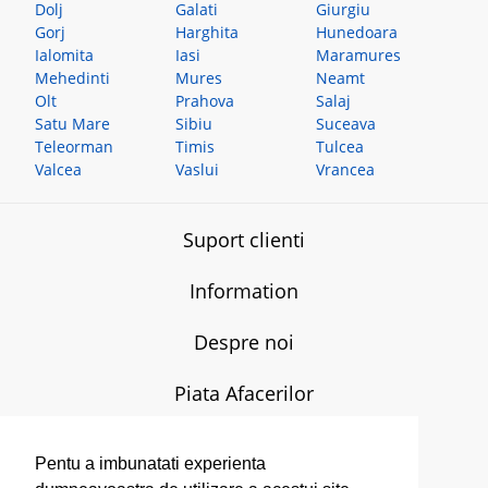
Dolj
Galati
Giurgiu
Gorj
Harghita
Hunedoara
Ialomita
Iasi
Maramures
Mehedinti
Mures
Neamt
Olt
Prahova
Salaj
Satu Mare
Sibiu
Suceava
Teleorman
Timis
Tulcea
Valcea
Vaslui
Vrancea
Suport clienti
Information
Despre noi
Piata Afacerilor
T:
0770-607.579
L-V:
08.00-17.00
Pentu a imbunatati experienta
E:
admin[@]piataafacerilor.ro