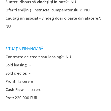
Sunteți dispus să vindeți și în rate?:
NU
Oferiți sprijin și instructaj cumpărătorului?:
NU
Căutați un asociat - vindeți doar o parte din afacere?:
NU
SITUAȚIA FINANCIARĂ
Contracte de credit sau leasing?:
NU
Sold leasing:
-
Sold credite:
-
Profit:
la cerere
Cash Flow:
la cerere
Pret:
220.000 EUR