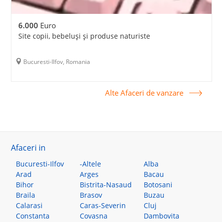
6.000
Euro
Site copii, bebeluși și produse naturiste
Bucuresti-Ilfov, Romania
Alte Afaceri de vanzare
Afaceri in
Bucuresti-Ilfov
-Altele
Alba
Arad
Arges
Bacau
Bihor
Bistrita-Nasaud
Botosani
Braila
Brasov
Buzau
Calarasi
Caras-Severin
Cluj
Constanta
Covasna
Dambovita