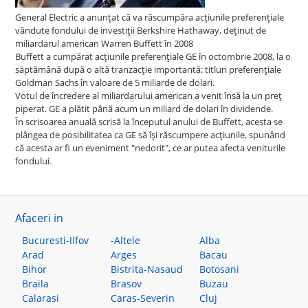
General Electric a anunţat că va răscumpăra acţiunile preferenţiale
vândute fondului de investiţii Berkshire Hathaway, deţinut de
miliardarul american Warren Buffett în 2008
Buffett a cumpărat acţiunile preferenţiale GE în octombrie 2008, la o
săptămână după o altă tranzacţie importantă: titluri preferenţiale
Goldman Sachs în valoare de 5 miliarde de dolari.
Votul de încredere al miliardarului american a venit însă la un preţ
piperat. GE a plătit până acum un miliard de dolari în dividende.
În scrisoarea anuală scrisă la începutul anului de Buffett, acesta se
plângea de posibilitatea ca GE să îşi răscumpere acţiunile, spunând
că acesta ar fi un eveniment "nedorit", ce ar putea afecta veniturile
fondului.
Afaceri in
Bucuresti-Ilfov
-Altele
Alba
Arad
Arges
Bacau
Bihor
Bistrita-Nasaud
Botosani
Braila
Brasov
Buzau
Calarasi
Caras-Severin
Cluj