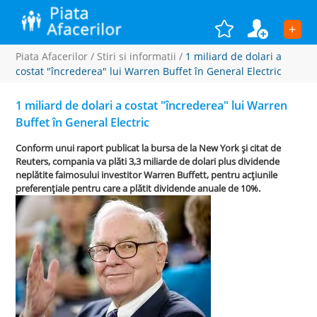
+
Piata Afacerilor
/
Stiri si informatii
/
1 miliard de dolari a
costat "încrederea" lui Warren Buffet în General Electric
1 miliard de dolari a costat "încrederea" lui Warren
Buffet în General Electric
Conform unui raport publicat la bursa de la New York şi citat de
Reuters, compania va plăti 3,3 miliarde de dolari plus dividende
neplătite faimosului investitor Warren Buffett, pentru acţiunile
preferenţiale pentru care a plătit dividende anuale de 10%.