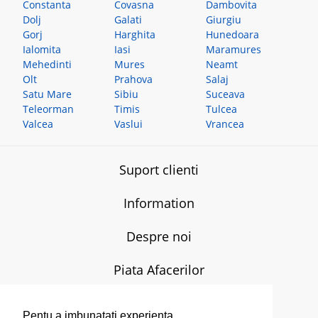
Constanta
Covasna
Dambovita
Dolj
Galati
Giurgiu
Gorj
Harghita
Hunedoara
Ialomita
Iasi
Maramures
Mehedinti
Mures
Neamt
Olt
Prahova
Salaj
Satu Mare
Sibiu
Suceava
Teleorman
Timis
Tulcea
Valcea
Vaslui
Vrancea
Suport clienti
Information
Despre noi
Piata Afacerilor
T:
0770-607.579
L-V:
08.00-17.00
Pentu a imbunatati experienta