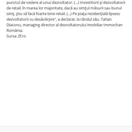
punctul de vedere al unui dezvoltator. (...) Investitorii şi dezvoltatorii
de retail, în marea lor majoritate, dacă au simţul măsurii sau bunul
simţ, ştiu să facă foarte bine retail. (...) Pe piaţa rezidenţială lipsesc
dezvoltatorii cu desăvârşire", a declarat, la rândul său, Tatian
Diaconu, managing director al dezvoltatorului imobiliar Immochan
România.
Sursa:
Zf.ro