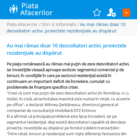
+
Piata Afacerilor
/
Stiri si informatii
/
Au mai rămas doar 10
dezvoltatori activi, proiectele rezidenţiale au dispărut
Au mai rămas doar 10 dezvoltatori activi, proiectele
rezidenţiale au dispărut
Pe piaţa românească au rămas mai puţin de zece dezvoltatori activi,
iar investiţiile vizează aproape exclusiv segmentul comercial şi de
birouri, în condiţiile în care pe sectorul rezidenţial există în
continuare un important deficit de încredere, cumulat cu
problemele de finanţare specifice crizei.
"Cred că sunt mai puţin de zece dezvoltatori activi (în România, n.r.).
Astăzi, în criză, atractivitatea maximă este numai în retail, cu accente
pe office", a declarat Mihnea Şerbănescu, directorul general al
companiei de consultanţă imobiliară DTZ Echinox
El a afirmat că principala problemă este lipsa încrederii, iar pe
segmentul rezidenţial, deşi există dezvoltatori capabili să deruleze
proiecte, investiţiile au dispărut pe fondul scăderii tranzacţiilor.
"Între retail, birouri şi rezidenţial sunt nişte diferenţe fantastice din