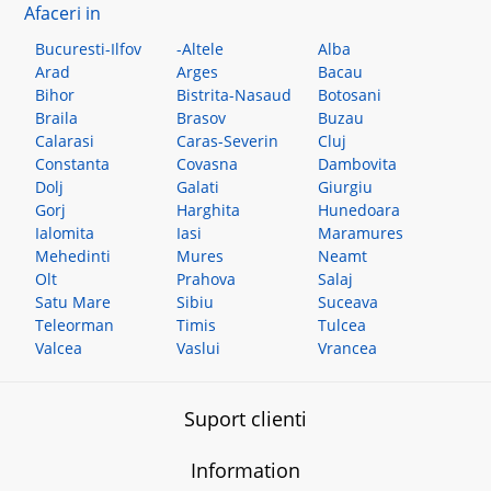
Afaceri in
Bucuresti-Ilfov
-Altele
Alba
Arad
Arges
Bacau
Bihor
Bistrita-Nasaud
Botosani
Braila
Brasov
Buzau
Calarasi
Caras-Severin
Cluj
Constanta
Covasna
Dambovita
Dolj
Galati
Giurgiu
Gorj
Harghita
Hunedoara
Ialomita
Iasi
Maramures
Mehedinti
Mures
Neamt
Olt
Prahova
Salaj
Satu Mare
Sibiu
Suceava
Teleorman
Timis
Tulcea
Valcea
Vaslui
Vrancea
Suport clienti
Information