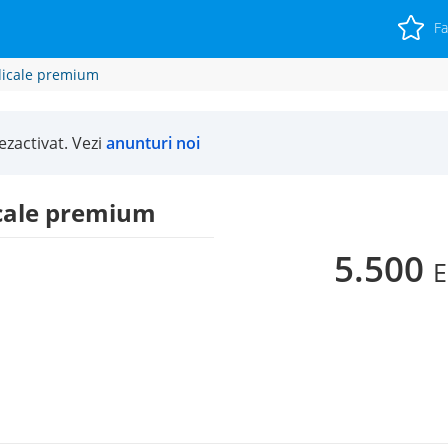
Fa
dicale premium
zactivat. Vezi
anunturi noi
cale premium
5.500
E