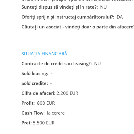
Sunteți dispus să vindeți și în rate?:
NU
Oferiți sprijin și instructaj cumpărătorului?:
DA
Căutați un asociat - vindeți doar o parte din afacere
SITUAȚIA FINANCIARĂ
Contracte de credit sau leasing?:
NU
Sold leasing:
-
Sold credite:
-
Cifra de afaceri:
2.200 EUR
Profit:
800 EUR
Cash Flow:
la cerere
Pret:
5.500 EUR