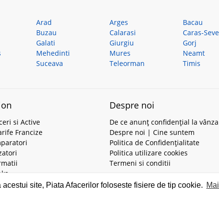
Arad
Arges
Bacau
Buzau
Calarasi
Caras-Seve
Galati
Giurgiu
Gorj
s
Mehedinti
Mures
Neamt
Suceava
Teleorman
Timis
ion
Despre noi
ceri si Active
De ce anunț confidențial la vânza
tarife Francize
Despre noi | Cine suntem
mparatori
Politica de Confidențialitate
zatori
Politica utilizare cookies
ormatii
Termeni si conditii
nks
estui site, Piata Afacerilor foloseste fisiere de tip cookie.
Mai