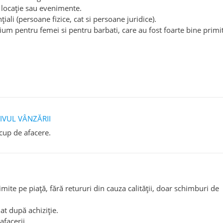
locație sau evenimente.
nțiali (persoane fizice, cat si persoane juridice).
m pentru femei si pentru barbati, care au fost foarte bine primi
IVUL VÂNZĂRII
cup de afacere.
mite pe piață, fără retururi din cauza calității, doar schimburi de
at după achiziție.
afacerii.