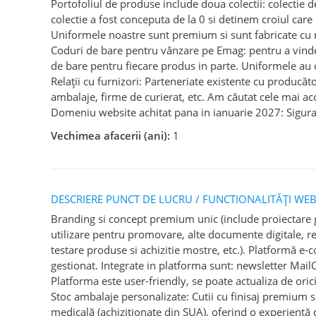
Portofoliul de produse include doua colectii: colectie d
colectie a fost conceputa de la 0 si detinem croiul care 
Uniformele noastre sunt premium si sunt fabricate cu m
Coduri de bare pentru vânzare pe Emag: pentru a vind
de bare pentru fiecare produs in parte. Uniformele au 
Relații cu furnizori: Parteneriate existente cu producăt
ambalaje, firme de curierat, etc. Am căutat cele mai acc
Domeniu website achitat pana in ianuarie 2027: Siguran
Vechimea afacerii (ani):
1
DESCRIERE PUNCT DE LUCRU / FUNCTIONALITĂȚI WEB
Branding si concept premium unic (include proiectare gr
utilizare pentru promovare, alte documente digitale, ret
testare produse si achizitie mostre, etc.). Platformă e
gestionat. Integrate in platforma sunt: newsletter Mail
Platforma este user-friendly, se poate actualiza de oric
Stoc ambalaje personalizate: Cutii cu finisaj premium si
medicală (achizitionate din SUA), oferind o experiență 