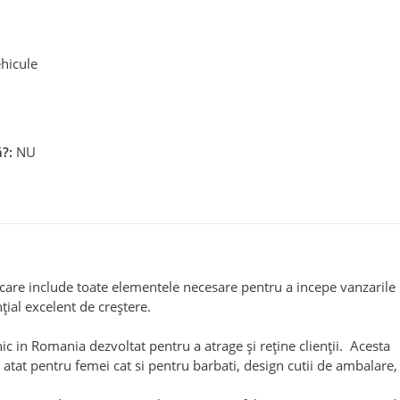
ehicule
?:
NU
re include toate elementele necesare pentru a incepe vanzarile
țial excelent de creștere.
 in Romania dezvoltat pentru a atrage și reține clienții. Acesta
atat pentru femei cat si pentru barbati, design cutii de ambalare,