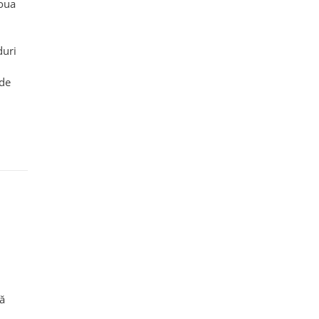
doua
duri
 de
că