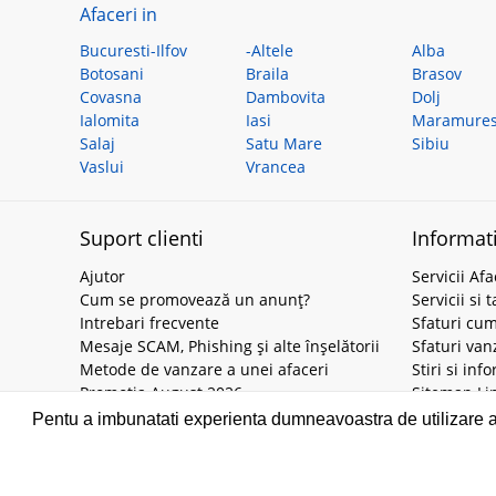
Afaceri in
Bucuresti-Ilfov
-Altele
Alba
Botosani
Braila
Brasov
Covasna
Dambovita
Dolj
Ialomita
Iasi
Maramure
Salaj
Satu Mare
Sibiu
Vaslui
Vrancea
Suport clienti
Informat
Ajutor
Servicii Afa
Cum se promovează un anunț?
Servicii si 
Intrebari frecvente
Sfaturi cu
Mesaje SCAM, Phishing și alte înșelătorii
Sfaturi van
Metode de vanzare a unei afaceri
Stiri si inf
Promoția August 2026
Sitemap Li
Pentu a imbunatati experienta dumneavoastra de utilizare a ac
2010-2026 © Piata Afacerilor - Toate drepturile rezervate! •