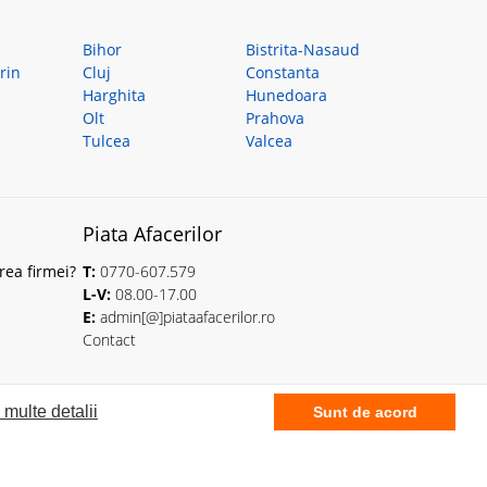
Bihor
Bistrita-Nasaud
rin
Cluj
Constanta
Harghita
Hunedoara
Olt
Prahova
Tulcea
Valcea
Piata Afacerilor
rea firmei?
T:
0770-607.579
L-V:
08.00-17.00
E:
admin[@]piataafacerilor.ro
Contact
 multe detalii
Sunt de acord