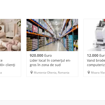
920.000
Euro
12.000
Eur
ce
Lider local în comerțul en-
Vand brode
00+ clienți
gros în zona de sud
computeriza
ia
Muntenia-Oltenia, Romania
Moara Vlas