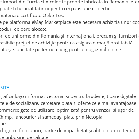
e import din Turcia si o colectie proprie fabricata in Romania. A 
poate fi furnizat fabricii pentru expansiunea colectiei.
ateriale certificate Oeko-Tex.
e pe platforma eMag Marketplace este necesara achizitia unor co
coduri de bare alocate.
ori de uniforme din Romania și internaționali, precum și furnizori
esibile prețuri de achiziție pentru a asigura o marjă profitabilă.
ță și stabilitate pe termen lung pentru magazinul online.
SITE
afica logo in format vectorial si pentru broderie, tipare digitale
ele de socializare, cercetare piata si oferte cele mai avantajoase,
-commerce gata de utilizare, optimizată pentru vanzari și ușor de
Chimp, fancourier si sameday, plata prin Netopia.
ine.
 logo cu folio auriu, hartie de impachetat și abtibilduri cu temati
de unboxing de calitate.