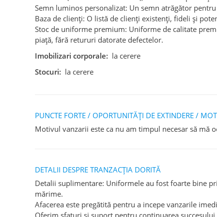
Semn luminos personalizat: Un semn atrăgător pentru 
Baza de clienți: O listă de clienți existenți, fideli și pote
Stoc de uniforme premium: Uniforme de calitate premiu
piață, fără retururi datorate defectelor.
Imobilizari corporale:
la cerere
Stocuri:
la cerere
PUNCTE FORTE / OPORTUNITĂȚI DE EXTINDERE / MOT
Motivul vanzarii este ca nu am timpul necesar să mă o
DETALII DESPRE TRANZACȚIA DORITĂ
Detalii suplimentare: Uniformele au fost foarte bine pri
mărime.
Afacerea este pregătită pentru a incepe vanzarile imedi
Oferim sfaturi și suport pentru continuarea succesului 