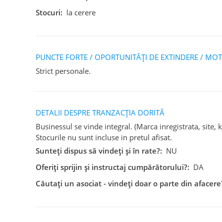
Stocuri:
la cerere
PUNCTE FORTE / OPORTUNITĂȚI DE EXTINDERE / MOT
Strict personale.
DETALII DESPRE TRANZACȚIA DORITĂ
Businessul se vinde integral. (Marca inregistrata, site,
Stocurile nu sunt incluse in pretul afisat.
Sunteți dispus să vindeți și în rate?:
NU
Oferiți sprijin și instructaj cumpărătorului?:
DA
Căutați un asociat - vindeți doar o parte din afacere