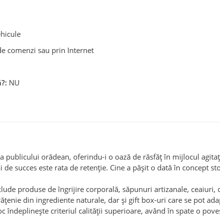
ehicule
e comenzi sau prin Internet
?:
NU
publicului orădean, oferindu-i o oază de răsfăț în mijlocul agitaț
ai de succes este rata de retenție. Cine a pășit o dată în concept st
ude produse de îngrijire corporală, săpunuri artizanale, ceaiuri, 
rățenie din ingrediente naturale, dar și gift box-uri care se pot ada
c îndeplinește criteriul calității superioare, având în spate o pove