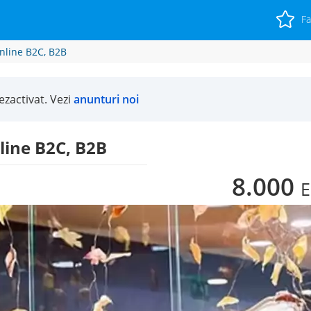
Fa
nline B2C, B2B
zactivat. Vezi
anunturi noi
line B2C, B2B
8.000
E