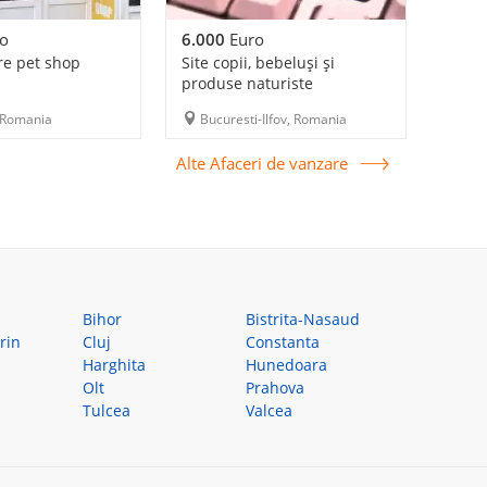
o
6.000
Euro
re pet shop
Site copii, bebeluși și
produse naturiste
 Romania
Bucuresti-Ilfov, Romania
Alte Afaceri de vanzare
Bihor
Bistrita-Nasaud
rin
Cluj
Constanta
Harghita
Hunedoara
Olt
Prahova
Tulcea
Valcea