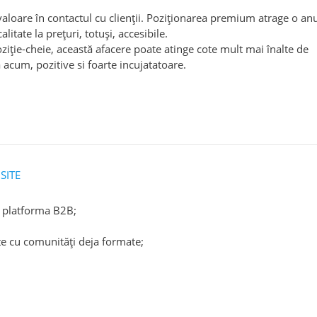
svaloare în contactul cu clienții. Poziționarea premium atrage o a
litate la prețuri, totuși, accesibile.
iție-cheie, această afacere poate atinge cote mult mai înalte de
 acum, pozitive si foarte incujatatoare.
SITE
iv platforma B2B;
te cu comunități deja formate;