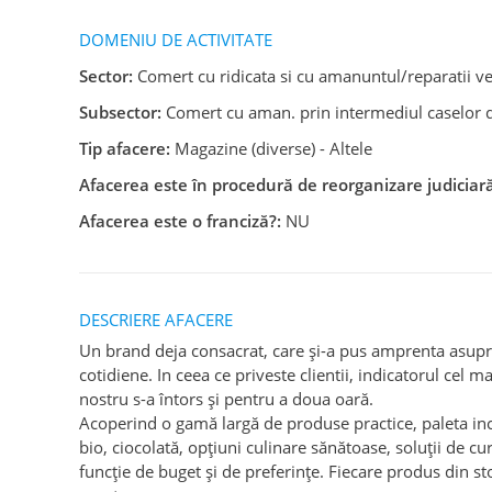
DOMENIU DE ACTIVITATE
Sector:
Comert cu ridicata si cu amanuntul/reparatii v
Subsector:
Comert cu aman. prin intermediul caselor d
Tip afacere:
Magazine (diverse) - Altele
Afacerea este în procedură de reorganizare judiciară
Afacerea este o franciză?:
NU
DESCRIERE AFACERE
Un brand deja consacrat, care și-a pus amprenta asupra 
cotidiene. In ceea ce priveste clientii, indicatorul cel m
nostru s-a întors și pentru a doua oară.
Acoperind o gamă largă de produse practice, paleta incl
bio, ciocolată, opțiuni culinare sănătoase, soluții de cu
funcție de buget și de preferințe. Fiecare produs din sto