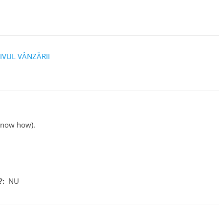
IVUL VÂNZĂRII
 know how).
?:
NU