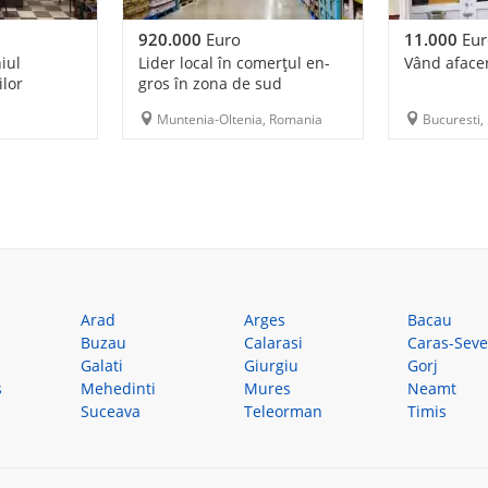
920.000
Euro
11.000
Eur
iul
Lider local în comerțul en-
Vând aface
ilor
gros în zona de sud
Muntenia-Oltenia, Romania
Bucuresti,
Arad
Arges
Bacau
Buzau
Calarasi
Caras-Seve
Galati
Giurgiu
Gorj
s
Mehedinti
Mures
Neamt
Suceava
Teleorman
Timis