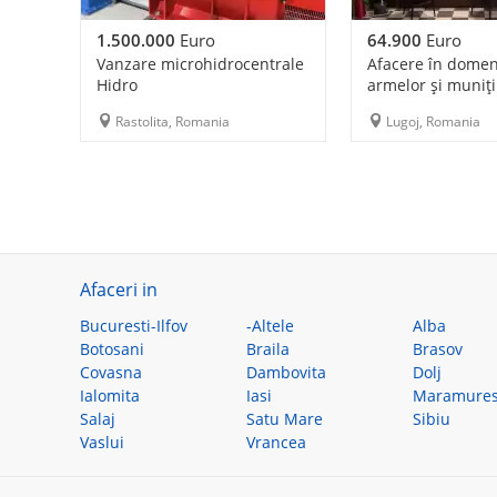
1.500.000
Euro
64.900
Euro
Vanzare microhidrocentrale
Afacere în domen
Hidro
armelor și muniți
Rastolita, Romania
Lugoj, Romania
Afaceri in
Bucuresti-Ilfov
-Altele
Alba
Botosani
Braila
Brasov
Covasna
Dambovita
Dolj
Ialomita
Iasi
Maramure
Salaj
Satu Mare
Sibiu
Vaslui
Vrancea