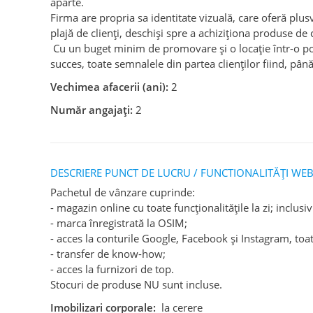
aparte.
Firma are propria sa identitate vizuală, care oferă plu
plajă de clienți, deschiși spre a achiziționa produse de ca
Cu un buget minim de promovare și o locație într-o poz
succes, toate semnalele din partea clienților fiind, până
Vechimea afacerii (ani):
2
Număr angajați:
2
DESCRIERE PUNCT DE LUCRU / FUNCTIONALITĂȚI WEB
Pachetul de vânzare cuprinde:
- magazin online cu toate funcționalitățile la zi; inclus
- marca înregistrată la OSIM;
- acces la conturile Google, Facebook și Instagram, toa
- transfer de know-how;
- acces la furnizori de top.
Stocuri de produse NU sunt incluse.
Imobilizari corporale:
la cerere