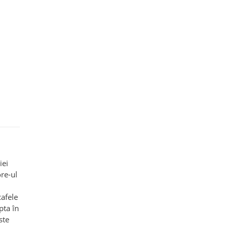
iei
ore-ul
cafele
pta în
ste