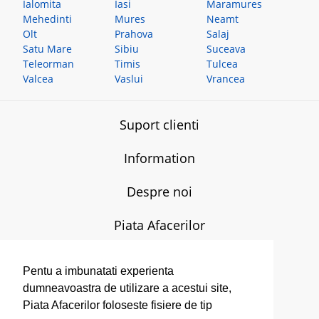
Ialomita
Iasi
Maramures
Mehedinti
Mures
Neamt
Olt
Prahova
Salaj
Satu Mare
Sibiu
Suceava
Teleorman
Timis
Tulcea
Valcea
Vaslui
Vrancea
Suport clienti
Information
Despre noi
Piata Afacerilor
T:
0770-607.579
L-V:
08.00-17.00
Pentu a imbunatati experienta
E:
admin[@]piataafacerilor.ro
dumneavoastra de utilizare a acestui site,
Contact
Piata Afacerilor foloseste fisiere de tip