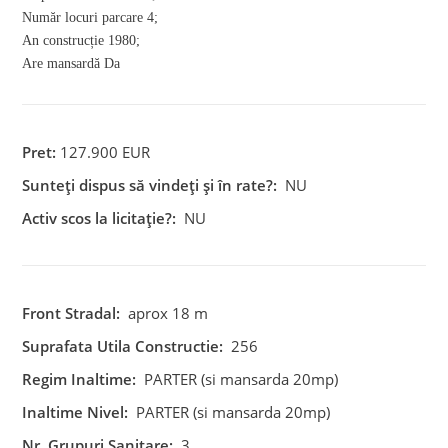
Număr locuri parcare
4;
An construcție
1980;
Are mansardă
Da
Pret:
127.900 EUR
Sunteți dispus să vindeți și în rate?:
NU
Activ scos la licitație?:
NU
Front Stradal:
aprox 18 m
Suprafata Utila Constructie:
256
Regim Inaltime:
PARTER (si mansarda 20mp)
Inaltime Nivel:
PARTER (si mansarda 20mp)
Nr. Grupuri Sanitare:
3