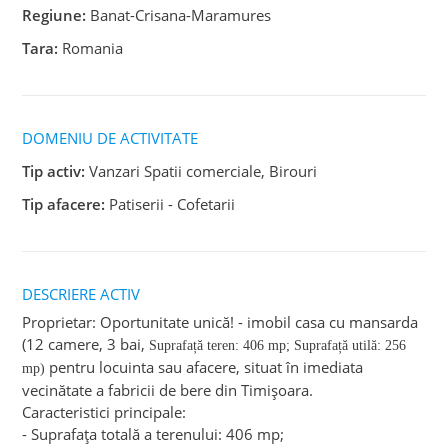
Regiune:
Banat-Crisana-Maramures
Tara:
Romania
DOMENIU DE ACTIVITATE
Tip activ:
Vanzari Spatii comerciale, Birouri
Tip afacere:
Patiserii - Cofetarii
DESCRIERE ACTIV
Proprietar: Oportunitate unică! - imobil casa cu mansarda
(12 camere, 3 bai,
Suprafață teren:
406 mp;
Suprafață utilă:
256
pentru locuinta sau afacere, situat în imediata
mp)
vecinătate a fabricii de bere din Timișoara.
Caracteristici principale:
- Suprafața totală a terenului: 406 mp;