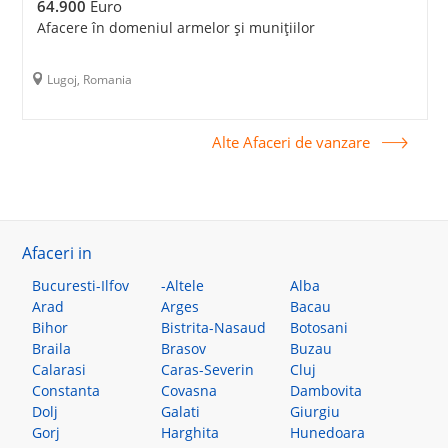
64.900
Euro
Afacere în domeniul armelor și munițiilor
Lugoj, Romania
Alte Afaceri de vanzare
Afaceri in
Bucuresti-Ilfov
-Altele
Alba
Arad
Arges
Bacau
Bihor
Bistrita-Nasaud
Botosani
Braila
Brasov
Buzau
Calarasi
Caras-Severin
Cluj
Constanta
Covasna
Dambovita
Dolj
Galati
Giurgiu
Gorj
Harghita
Hunedoara