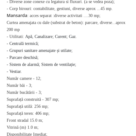
- Diverse zone conexe cu legatura si fluxuri. (a se vedea poza);
- Corp birouri: contabilitate, gestiuni, diverse aprox ...45 mp.
Mansarda
: acces separat :diverse activitati ....30 mp;
Curtea amenajata cu dale (substrat de beton): parcare, diverse...aprox
200 mp
- Utilitati:
Apă,
Canalizare;
Curent;
Gaz.
- Centrală termică;
- Grupuri sanitare amenajate și utilate;
- Parcare deschisă;
- Sistem de alarmă;
Sistem de ventilație;
- Vestiar.
Număr camere -
12;
Număr băi -
3;
Număr bucătării -
3;
Suprafață construită -
307 mp;
Suprafață utilă:
256 mp;
Suprafață teren:
406 mp;
Front stradal
15.0 m;
Vitrină (m)
1.0 m;
Disponibilitate
Imediat;