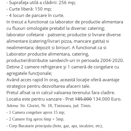
- Suprafața utilă a clădirii: 256 mp;
- Curte liberă: 150 mp;
- 4 locuri de parcare în curte.
In trecut a functionat ca laborator de productie alimentara
cu fluxuri omologate pretabil la diverse: catering;
laborator cofetarie - patiserie; productie si livrare diverse
alimentare (catering/livrari pizza, mancare gatita) si
nealimentara; depozit si birouri. A functionat ca si
Laborator productie alimentara, catering,
productie/distributie sandwich-uri in perioada 2004-2020.
Detine 2 camere refrigerare și 1 cameră de congelare cu
agregatele funcționale;
Având acces rapid în oraș, această locație oferă avantaje
strategice pentru dezvoltarea afacerii tale.
Pretul afisat ia in calcul valoarea terenului fara cladire.
Locatia este pentru vanzare - Pret
185.000
134.000 Euro.
Adresa: Str. Gloriei, Nr. 18, Timisoara, jud. Timis.
- 1 Camera congelare aprox 15 mp;
- 2 Camere frig aprox 6mp + 5mp;
- Corp Bucatarie principala (hote, gaz, apa, incalzire, etc);